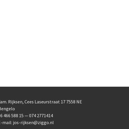
am. Rijksen, Cees Laseurstraat 17 7558 NE
Hengelo
6 466 588 15 — 074 2771414
-mail: jos-rijksen@ziggo.nl