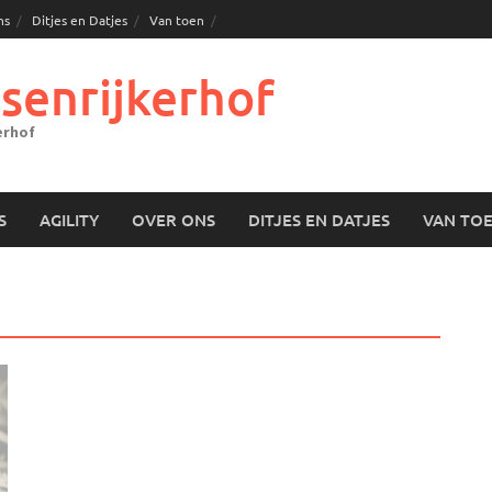
ns
Ditjes en Datjes
Van toen
senrijkerhof
erhof
S
AGILITY
OVER ONS
DITJES EN DATJES
VAN TO