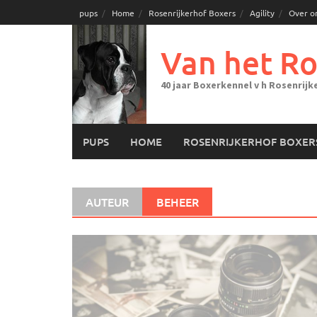
Ga
pups
Home
Rosenrijkerhof Boxers
Agility
Over o
naar
de
Van het Ro
inhoud
40 jaar Boxerkennel v h Rosenrijk
PUPS
HOME
ROSENRIJKERHOF BOXER
AUTEUR
BEHEER