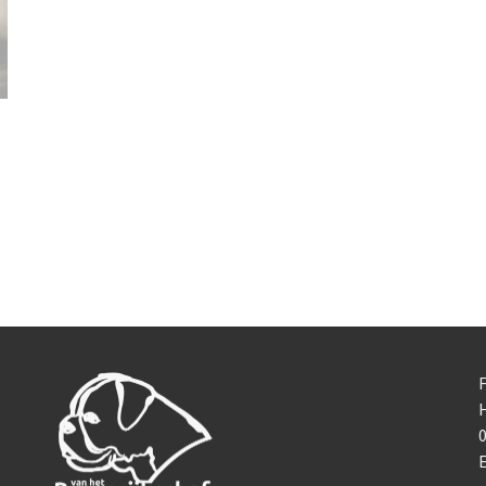
F
0
E