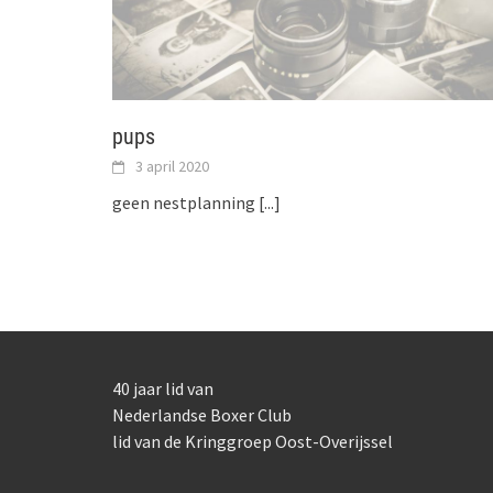
pups
3 april 2020
geen nestplanning
[...]
40 jaar lid van
Nederlandse Boxer Club
lid van de Kringgroep Oost-Overijssel