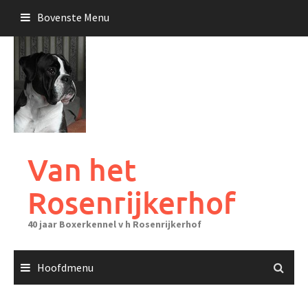
Ga
Bovenste Menu
naar
de
inhoud
Van het
Rosenrijkerhof
40 jaar Boxerkennel v h Rosenrijkerhof
Hoofdmenu