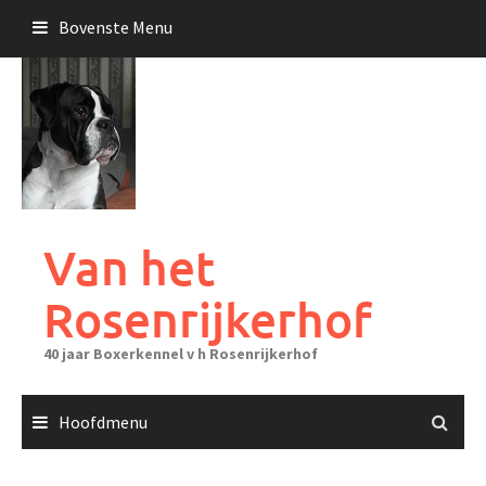
Ga
Bovenste Menu
naar
de
inhoud
Van het
Rosenrijkerhof
40 jaar Boxerkennel v h Rosenrijkerhof
Hoofdmenu